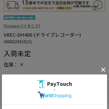
Pioneer(パイオニア)
VREC-DH400 (ドライブレコーダー)
4988028424151
入荷未定
在庫：
×
在庫がありません
お気に入り