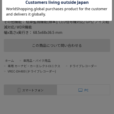
対応メディア： microSDHCカード(8GB-32GB)
録画機能： 常時録画/G(加速度)センサー録画/手動録画
画素数： 撮影素子：約207万画素
録画ファイル構成(常時録画)： 1分/3分/5分
その他機能： 駐車監視機能(標準)/ LED信号機対応/ GPS/ ノイズ軽
減対応/ WDR機能
幅x高さx奥行き： 68.5x68x36.5 mm
この商品について問い合わせる
ホーム
>
車用品・バイク用品
>
車用 カーナビ・カーエレクトロニクス
>
ドライブレコーダー
>
VREC-DH400 (ドライブレコーダー)
スマートフォン
PC