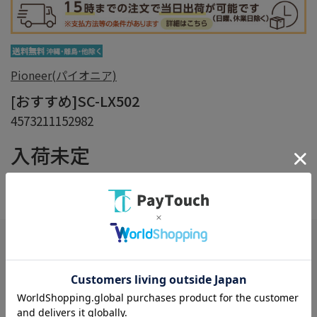
Pioneer(パイオニア)
[おすすめ]SC-LX502
4573211152982
入荷未定
在庫：
×
在庫がありません
お気に入り