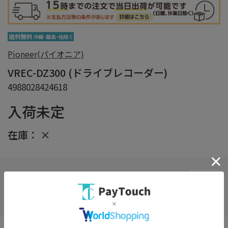
Pioneer(パイオニア)
VREC-DZ300 (ドライブレコーダー)
4988028424618
入荷未定
在庫：
×
在庫がありません
お気に入り