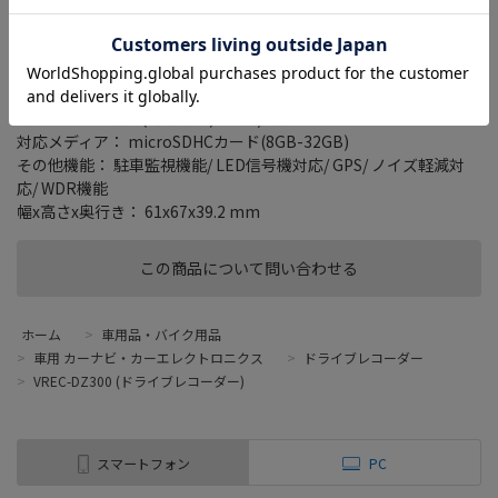
画素数： 撮影素子：約207万画素
Full HD対応： ○
最大解像度： 1920x1080
フレームレート： 27.5fps
録画機能： 常時録画/ G(加速度)センサー録画/ 手動録画
録画ファイル構成(常時録画)： 1分/3分
対応メディア： microSDHCカード(8GB-32GB)
その他機能： 駐車監視機能/ LED信号機対応/ GPS/ ノイズ軽減対
応/ WDR機能
幅x高さx奥行き： 61x67x39.2 mm
この商品について問い合わせる
ホーム
>
車用品・バイク用品
>
車用 カーナビ・カーエレクトロニクス
>
ドライブレコーダー
>
VREC-DZ300 (ドライブレコーダー)
スマートフォン
PC