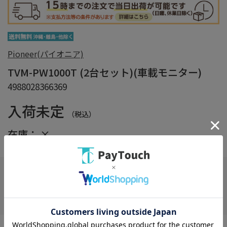
Pioneer(パイオニア)
TVM-PW1000T (2台セット)(車載モニター)
4988028366369
入荷未定
（税込）
在庫：
×
在庫がありません
お気に入り