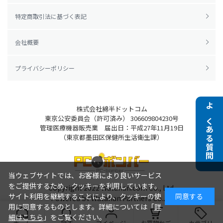
特定商取引法に基づく表記
会社概要
プライバシーポリシー
株式会社綿半ドットコム
よくある質問
東京公安委員会（許可済み） 306609804230号
管理医療機器販売業 届出日：平成27年11月19日
（東京都墨田区保健所生活衛生課）
当ウェブサイトでは、お客様により良いサービス
をご提供するため、クッキーを利用しています。
Copyright 2022
Watahan.com Co., Ltd.
サイト利用を継続することにより、クッキーの使
同意する
Powered by Watahan Partners Co., Ltd.
用に同意するものとします。詳細については「
詳
細はこちら
」をご覧ください。
ホーム
探す
マイページ
お買物かご
カテゴリ