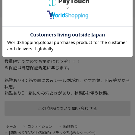
お気に入り
サラウンドチャンネル： 9.2 ch
HDMI端子入力： 7(フロント1含む)
オーディオ入力： 4 系統
箱は特に気にしない方！期間がたったら捨ててしまう方！
箱は少し破損していますが【新品・未使用品】でお買得です！
数量限定ですのでお早めにどうぞ！！！
※保証は当店保証規定に準じます。
箱難ありB：箱表面にのみシール剥がれ、かすれ傷、凹み等がある
状態。
箱難ありC：箱にのみ穴あきがあり、状態Bを伴う状態。
この商品について問い合わせる
ホーム
>
コンディション
>
箱難あり
>
[箱難ありB]VSX-LX503(B) ブラック系 (AVレシーバー)