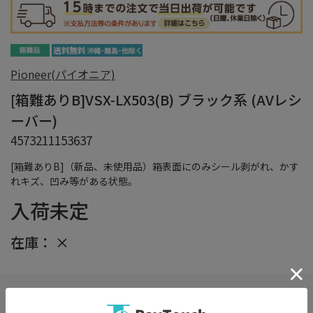
Pioneer(パイオニア)
[箱難ありB]VSX-LX503(B) ブラック系 (AVレシ
ーバー)
4573211153637
[箱難ありB]（新品、未使用品）箱表面にのみシール剥がれ、かす
れキズ、凹み等がある状態。
入荷未定
在庫：
×
在庫がありません