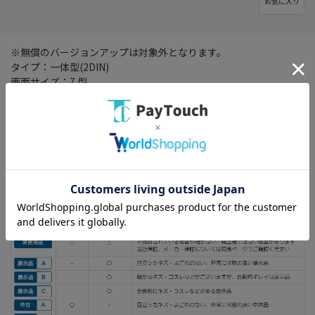
お気に入り
※無償のバージョンアップは対象外となります。
タイプ：一体型(2DIN)
画面サイズ：7 型
記録メディアタイプ：メモリ
TVチューナー：フルセグ(地デジ)
搭載プレーヤー：DVD/CD
その他機能：VICS/VICS WIDE/Bluetooth 3.0+EDR
・付属品の確認のみを行った未使用の開封品です。※開封されて
いる場合や箱がない、純正箱ではない場合がございます。