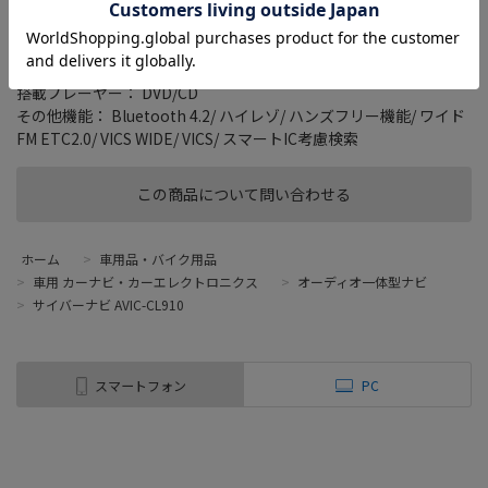
タイプ： ラージサイズモデル
画面サイズ： 8 型
記録メディアタイプ： メモリ
TVチューナー： フルセグ(地デジ)
搭載プレーヤー： DVD/CD
その他機能： Bluetooth 4.2/ ハイレゾ/ ハンズフリー機能/ ワイド
FM ETC2.0/ VICS WIDE/ VICS/ スマートIC考慮検索
この商品について問い合わせる
ホーム
>
車用品・バイク用品
>
車用 カーナビ・カーエレクトロニクス
>
オーディオ一体型ナビ
>
サイバーナビ AVIC-CL910
スマートフォン
PC