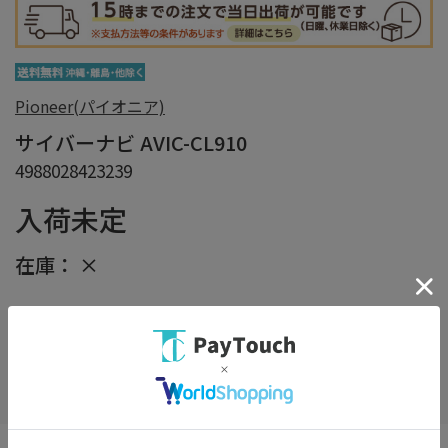
Pioneer(パイオニア)
サイバーナビ AVIC-CL910
4988028423239
入荷未定
在庫：
×
在庫がありません
お気に入り