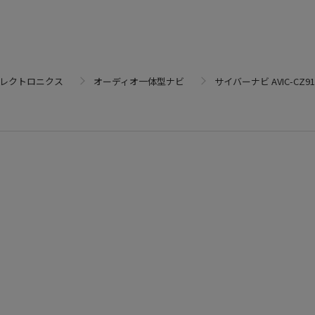
エレクトロニクス
オーディオ一体型ナビ
サイバーナビ AVIC-CZ91