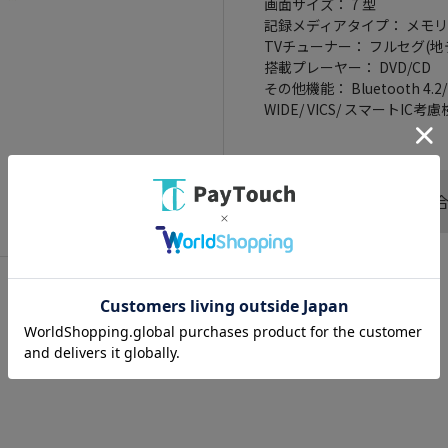
画面サイズ： 7 型
記録メディアタイプ： メモリ
TVチューナー： フルセグ(地
搭載プレーヤー： DVD/CD
その他機能： Bluetooth 4.
WIDE/ VICS/ スマートIC考
この商品へのお問い