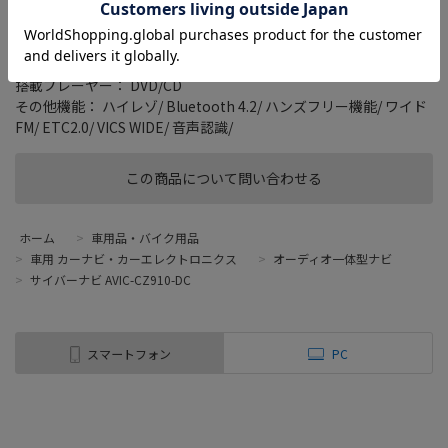
タイプ： 一体型(2DIN)
画面サイズ： 7 型
記録メディアタイプ： メモリ
TVチューナー： フルセグ(地デジ)
搭載プレーヤー： DVD/CD
その他機能： ハイレゾ/ Bluetooth 4.2/ ハンズフリー機能/ ワイド
FM/ ETC2.0/ VICS WIDE/ 音声認識/
この商品について問い合わせる
ホーム
>
車用品・バイク用品
>
車用 カーナビ・カーエレクトロニクス
>
オーディオ一体型ナビ
>
サイバーナビ AVIC-CZ910-DC
スマートフォン
PC