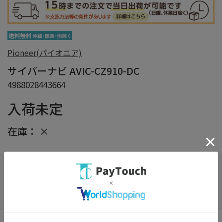
Pioneer(パイオニア)
サイバーナビ AVIC-CZ910-DC
4988028443664
入荷未定
在庫：
×
在庫がありません
お気に入り