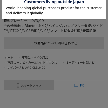
タイプ： ラージサイズモデル
画面サイズ： 8 型
記録メディアタイプ： メモリ
TVチューナー： フルセグ(地デジ)
搭載プレーヤー： DVD/CD
その他機能： Bluetooth 4.2/ ハイレゾ/ ハンズフリー機能/ ワイド
FM/ ETC2.0/ VICS WIDE/ VICS/ スマートIC考慮検索/ 音声認識
この商品について問い合わせる
ホーム
>
車用品・バイク用品
>
車用 カーナビ・カーエレクトロニクス
>
オーディオ一体型ナビ
>
サイバーナビ AVIC-CL910-DC
スマートフォン
PC