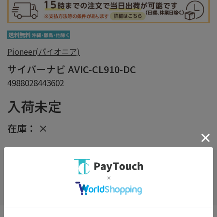
Pioneer(パイオニア)
サイバーナビ AVIC-CL910-DC
4988028443602
入荷未定
在庫：
×
在庫がありません
お気に入り