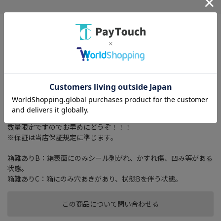
タイプ： 一体型(2DIN)
画面サイズ： 7 型
記録メディアタイプ： メモリ
TVチューナー： フルセグ(地デジ)
搭載プレーヤー： DVD/CD
その他機能： 4x4地デジチューナー/VICS/VICS WIDE/スマートIC考
慮検索/Bluetooth 4.2+EDR/ワイドFM/ハンズフリー機能
箱は特に気にしない方！期間がたったら捨ててしまう方！
箱は少し破損していますが【新品・未使用品】でお買得です！
数量限定ですのでお早めにどうぞ！！！
※保証は当店保証規定に準じます。
箱難ありB：箱表面にのみシール剥がれ、かすれ傷、凹み等がある
状態。
箱難ありC：箱にのみ穴あきがあり、状態Bを伴う状態。
この商品について問い合わせる