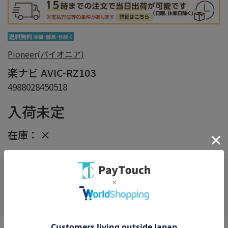
Pioneer(パイオニア)
楽ナビ AVIC-RZ103
4988028450518
入荷未定
在庫：
×
在庫がありません
お気に入り