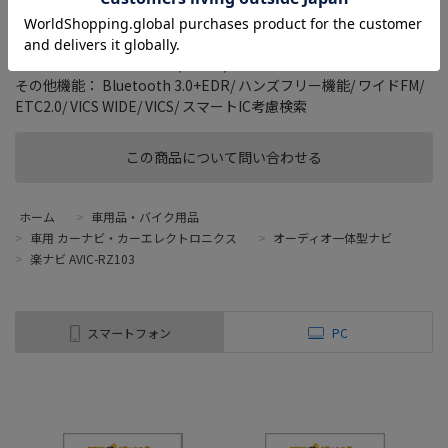
タイプ： 一体型(2DIN)
画面サイズ： 7 型
記録メディアタイプ： メモリ
TVチューナー： ワンセグ(地デジ)
その他機能： Bluetooth 3.0+EDR/ ハンズフリー機能/ ワイドFM/
ETC2.0/ VICS WIDE/ VICS/ スマートIC考慮検索
この商品について問い合わせる
ホーム
>
車用品・バイク用品
>
車用 カーナビ・カーエレクトロニクス
>
オーディオ一体型ナビ
>
楽ナビ AVIC-RZ103
スマートフォン
PC