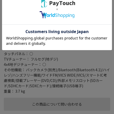
操作キーをセレナの内装に合わせて自然に指が届く位置に配置し
た、日産・セレナ専用の10型カーナビ。
セレナへ最適化したセッティングデータをプリインストールして
いるので、簡単な操作で設定が完了する。
正確な音場表現を実現する「運転席重視」と、ほかの席でも快適
な音場を実現する「全席重視」の2種類の設定が可能。
画面サイズ： 10 型
解像度： 1280×720
記録メディアタイプ： メモリ
タッチパネル： ○
TVチューナー： フルセグ(地デジ)
4x4地デジチューナー： ○
その他機能： バックカメラ(別売)/Bluetooth(Bluetooth 4.1)/ハイ
レゾ/ハンズフリー機能/ワイドFM/VICS WIDE/VICS/スマートIC考
慮検索/搭載プレーヤー(DVD/CD)/外部メモリスロット(SDカー
ド/SDHCカード/SDXCカード)/接続端子(USB端子)
重量： 3.7 kg
この商品について問い合わせる