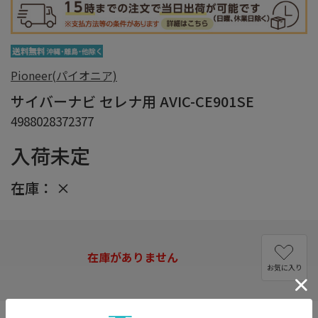
Pioneer(パイオニア)
サイバーナビ セレナ用 AVIC-CE901SE
4988028372377
入荷未定
在庫：
×
在庫がありません
お気に入り