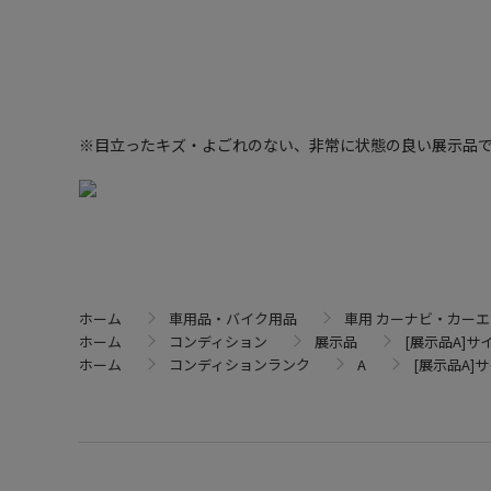
※目立ったキズ・よごれのない、非常に状態の良い展示品
ホーム
車用品・バイク用品
車用 カーナビ・カー
ホーム
コンディション
展示品
[展示品A]サイ
ホーム
コンディションランク
A
[展示品A]サ