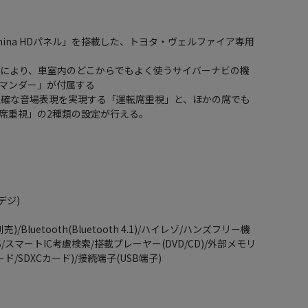
 Lumina HDパネル」を搭載した、トヨタ・ヴェルファイア専用
t」の採用により、車室内のどこからでもよく使うサイバーナビの機
マンダー」が付属する
正確な音場表現を実現する「運転席重視」と、ほかの席でも
席重視」の2種類の設定が行える。
デジ)
Bluetooth(Bluetooth 4.1)/ハイレゾ/ハンズフリー機
VICS/スマートIC考慮検索/搭載プレーヤー(DVD/CD)/外部メモリ
ド/SDXCカード)/接続端子(USB端子)