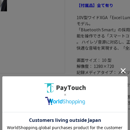
【付属品】全て有り
10V型ワイドXGA「Excel
モデル。
「Bluetooth Smar
能を操作できる「スマートコ
。 ハイレゾ音源に対応し、
快適な音場を実現する、「全
画面サイズ： 10 型
解像度： 1280×720
記録メディアタイプ： メモリ
タッチパネル： ○
TVチューナー： フルセグ(地
4x4地デジチューナー： ○
その他機能： バックカメラ(別売)/
能/ワイドFM/VICS WIDE/
スロット(SDカード/SDHCカー
重量： 3.4 kg