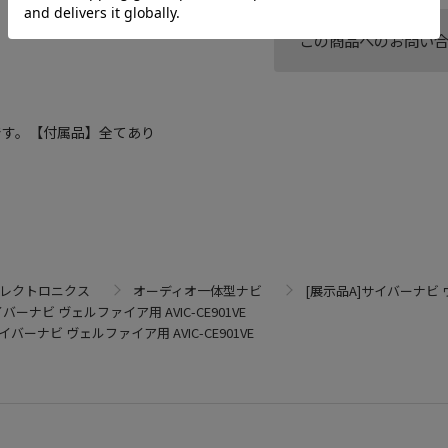
この商品へのお問い
です。【付属品】全てあり
エレクトロニクス
オーディオ一体型ナビ
[展示品A]サイバーナビ ヴ
バーナビ ヴェルファイア用 AVIC-CE901VE
イバーナビ ヴェルファイア用 AVIC-CE901VE