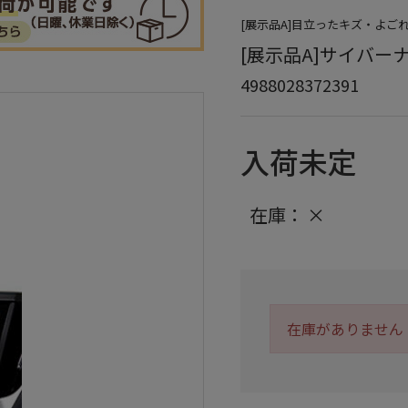
[展示品A]目立ったキズ・よ
[展示品A]サイバーナビ
4988028372391
入荷未定
在庫：
×
在庫がありません