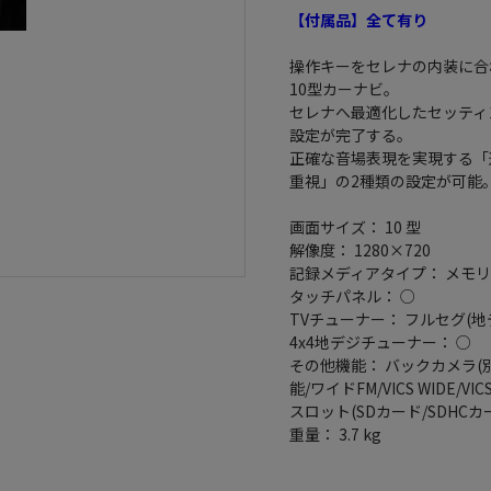
【付属品】全て有り
操作キーをセレナの内装に合
10型カーナビ。
セレナへ最適化したセッティ
設定が完了する。
正確な音場表現を実現する「
重視」の2種類の設定が可能
画面サイズ： 10 型
解像度： 1280×720
記録メディアタイプ： メモリ
タッチパネル： ○
TVチューナー： フルセグ(地
4x4地デジチューナー： ○
その他機能： バックカメラ(別売)/
能/ワイドFM/VICS WIDE/
スロット(SDカード/SDHCカー
重量： 3.7 kg