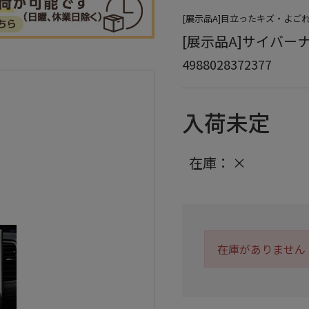
[展示品A]目立ったキズ・よ
[展示品A]サイバーナビ
4988028372377
入荷未定
在庫：
×
在庫がありません