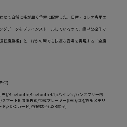
わせて自然に指が届く位置に配置した、日産・セレナ専用の
ングデータをプリインストールしているので、簡単な操作で
運転席重視」と、ほかの席でも快適な音場を実現する「全席
。
デジ)
Bluetooth(Bluetooth 4.1)/ハイレゾ/ハンズフリー機
VICS/スマートIC考慮検索/搭載プレーヤー(DVD/CD)/外部メモリ
ド/SDXCカード)/接続端子(USB端子)