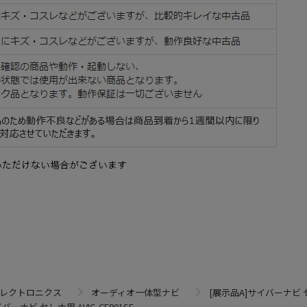
エレクトロニクス
オーディオ一体型ナビ
[展示品A]サイバーナビ セレ
バーナビ セレナ用 AVIC-CE901SE