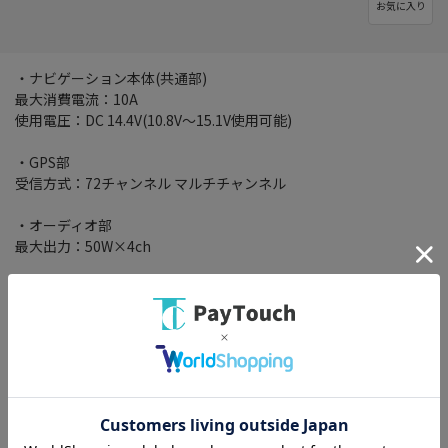
お気に入り
・ナビゲーション本体(共通部)
最大消費電流：10A
使用電圧：DC 14.4V(10.8V～15.1V使用可能)
・GPS部
受信方式：72チャンネル マルチチャンネル
・オーディオ部
最大出力：50W×4ch
・DVDプレーヤー部
リージョンNo.2
対応ディスク：DVD(VIDEO MODE、VR MODE)/DVD-R(DL)/DVD-
RW/CD-ROM/CD-DA/CD-R/RW
・FM/AMチューナー部
受信周波数帯域：FM 76.0～99.0MHz/AM 522～1629 kHz