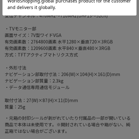
・地上デジタルTVチューナー部
放送方式：地上デジタル放送方式(日本)
受信チャンネル：470MHz～710MHz(UHF13～52ch)
・TVモニター部
画面サイズ：7V型ワイドVGA
有効画素数：2764800画素 水平1280×垂直720×3RGB
有効画素数：1209600画素 水平840×垂直480×3RGB
方式：TFTアクティブマトリクス方式
・外形寸法
ナビゲーション部取付寸法：206(W)×104(H)×161(D)mm
ナビゲーション部質量：2.3kg
・データ通信専用通信モジュール
取付寸法：27(W)×87(H)×11(D)mm
質量：25g
・元箱の封印シールが剥がれていたり付属品の一部が開いている
商品で本体は未使用です。※開封されている場合や箱がない、純
正箱ではない場合がございます。