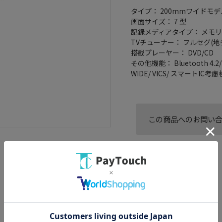
タイプ： 200mmワイドモデ
画面サイズ： 7 型
記録メディアタイプ： メモリ
TVチューナー： フルセグ(地
搭載プレーヤー： DVD/CD
その他機能： Bluetooth 4.
WIDE/ VICS/ スマートIC考
この商品へのお問い