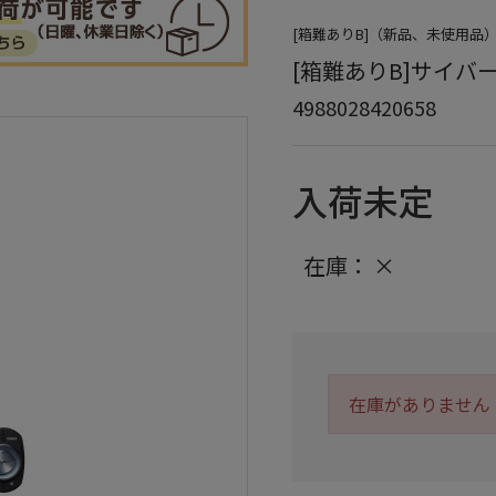
[箱難ありB]（新品、未使用
[箱難ありB]サイバーナ
4988028420658
入荷未定
在庫：
×
在庫がありません