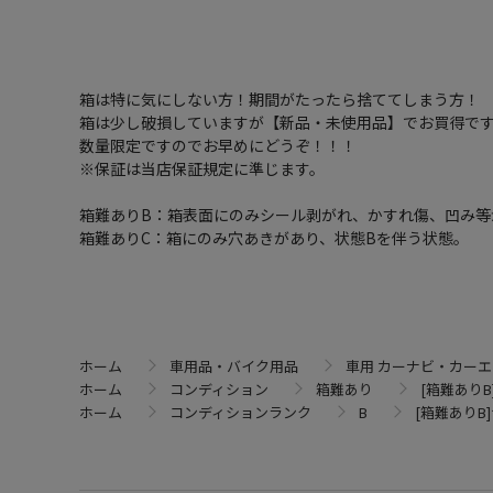
箱は特に気にしない方！期間がたったら捨ててしまう方！
箱は少し破損していますが【新品・未使用品】でお買得で
数量限定ですのでお早めにどうぞ！！！
※保証は当店保証規定に準じます。
箱難ありB：箱表面にのみシール剥がれ、かすれ傷、凹み等
箱難ありC：箱にのみ穴あきがあり、状態Bを伴う状態。
ホーム
車用品・バイク用品
車用 カーナビ・カー
ホーム
コンディション
箱難あり
[箱難ありB]
ホーム
コンディションランク
B
[箱難ありB]