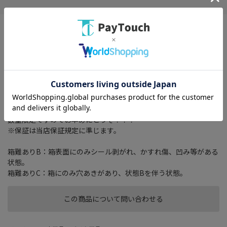
画面サイズ： 7 型
記録メディアタイプ： メモリ
TVチューナー： フルセグ(地デジ)
搭載プレーヤー： DVD/CD
その他機能： 4x4地デジチューナー/VICS/VICS WIDE/スマートIC考
慮検索/Bluetooth 4.2+EDR/ハンズフリー機能
箱は特に気にしない方！期間がたったら捨ててしまう方！
箱は少し破損していますが【新品・未使用品】でお買得です！
数量限定ですのでお早めにどうぞ！！！
※保証は当店保証規定に準じます。
箱難ありB：箱表面にのみシール剥がれ、かすれ傷、凹み等がある
状態。
箱難ありC：箱にのみ穴あきがあり、状態Bを伴う状態。
この商品について問い合わせる