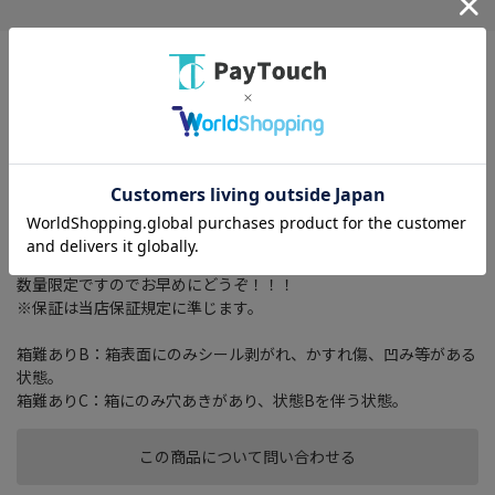
タイプ： 一体型(2DIN)
画面サイズ： 7 型
記録メディアタイプ： メモリ
TVチューナー： フルセグ(地デジ)
搭載プレーヤー： DVD/CD
その他機能： ハイレゾ/ Bluetooth 4.2/ ハンズフリー機能/ ワイド
FM/ ETC2.0/ VICS WIDE/ 音声認識/
箱は特に気にしない方！期間がたったら捨ててしまう方！
箱は少し破損していますが【新品・未使用品】でお買得です！
数量限定ですのでお早めにどうぞ！！！
※保証は当店保証規定に準じます。
箱難ありB：箱表面にのみシール剥がれ、かすれ傷、凹み等がある
状態。
箱難ありC：箱にのみ穴あきがあり、状態Bを伴う状態。
この商品について問い合わせる