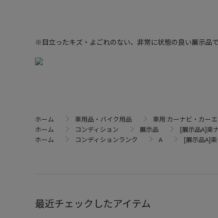
※目立ったキズ・よごれのない、非常に状態の良い展示品
ホーム
車用品・バイク用品
車用 カーナビ・カー
ホーム
コンディション
展示品
[展示品A]楽ナビ
ホーム
コンディションランク
A
[展示品A]楽ナ
最近チェックしたアイテム