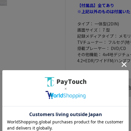
【付属品】全てあり
※上記以外のものは付属いた
タイプ： 一体型(2DIN)
画面サイズ： 7 型
記録メディアタイプ： メモリ
TVチューナー： フルセグ(地
搭載プレーヤー： DVD/CD
その他機能： 4x4地デジチューナー
4.2+EDR/ワイドFM/ハン
この商品へのお問い