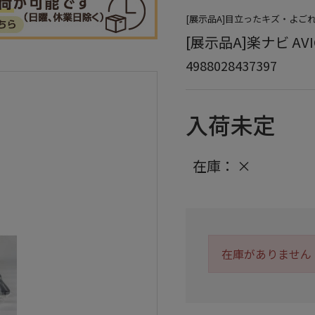
[展示品A]目立ったキズ・よ
[展示品A]楽ナビ AVIC
4988028437397
入荷未定
在庫：
×
在庫がありません