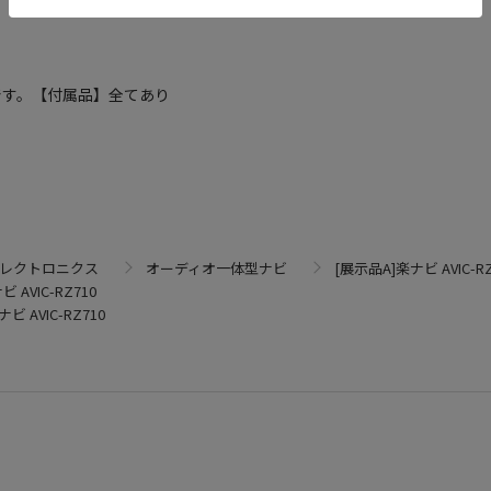
です。【付属品】全てあり
エレクトロニクス
オーディオ一体型ナビ
[展示品A]楽ナビ AVIC-RZ
 AVIC-RZ710
ビ AVIC-RZ710