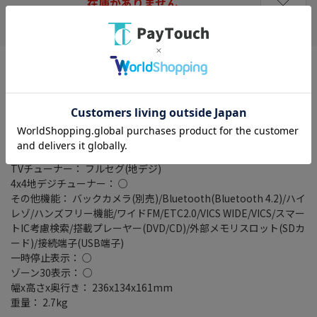
在庫がありません
お気に入り
画面サイズ： 9型
解像度： 1280×720
タイプ： ラージサイズモデル
記録メディアタイプ： メモリ
タッチパネル： ○
タッチパネル種類： 静電式
地図データ： MapFan
TVチューナー： フルセグ(地デジ)
4x4地デジチューナー： ○
その他機能： バックカメラ(別売)/Bluetooth(Bluetooth 4.2)/ハイ
レゾ/ハンズフリー機能/ワイドFM/ETC2.0/VICS WIDE/VICS/スマー
トIC考慮検索/搭載プレーヤー(DVD/CD)/外部メモリスロット(SDカ
ード)/接続端子(USB端子)
一時停止表示： ○
ゾーン30表示： ○
幅x高さx奥行き： 236x134x161mm
重量： 2.7kg