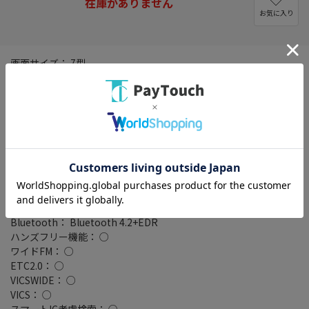
在庫がありません
お気に入り
画面サイズ： 7型
解像度： 1280×720
タイプ： 180mmモデル
設置タイプ： 一体型(2DIN)
記録メディアタイプ： メモリ
タッチパネル： ○
タッチパネル種類： 静電式
地図データ： MapFan
TVチューナー： フルセグ(地デジ)
4x4地デジチューナー： ○
バックカメラ： 別売
Bluetooth： Bluetooth 4.2+EDR
ハンズフリー機能： ○
ワイドFM： ○
ETC2.0： ○
VICSWIDE： ○
VICS： ○
スマートIC考慮検索： ○