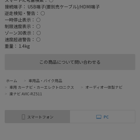
接続端子： USB端子(要別売ケーブル)/HDMI端子
逆走検知・警告： ○
一時停止表示： ○
制限速度表示： ○
ゾーン30表示： ○
速度超過警告： ○
重量： 1.4kg
この商品について問い合わせる
ホーム
>
車用品・バイク用品
>
車用 カーナビ・カーエレクトロニクス
>
オーディオ一体型ナビ
>
楽ナビ AVIC-RZ511
スマートフォン
PC