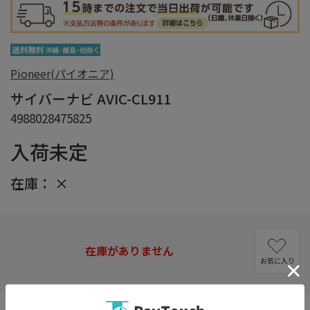
Pioneer(パイオニア)
サイバーナビ AVIC-CL911
4988028475825
入荷未定
在庫：
×
在庫がありません
お気に入り