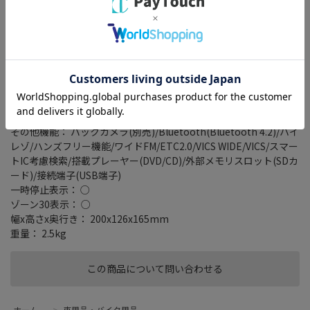
画面サイズ： 8型
解像度： 1280×720
タイプ： ラージサイズモデル
記録メディアタイプ： メモリ
タッチパネル： ○
タッチパネル種類： 静電式
地図データ： MapFan
TVチューナー： フルセグ(地デジ)
4x4地デジチューナー： ○
その他機能： バックカメラ(別売)/Bluetooth(Bluetooth 4.2)/ハイ
レゾ/ハンズフリー機能/ワイドFM/ETC2.0/VICS WIDE/VICS/スマー
トIC考慮検索/搭載プレーヤー(DVD/CD)/外部メモリスロット(SDカ
ード)/接続端子(USB端子)
一時停止表示： ○
ゾーン30表示： ○
幅x高さx奥行き： 200x126x165mm
重量： 2.5kg
この商品について問い合わせる
ホーム
>
車用品・バイク用品