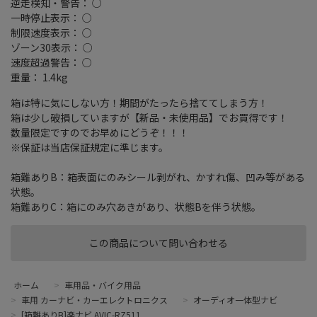
逆走検知・警告： ○
一時停止表示： ○
制限速度表示： ○
ゾーン30表示： ○
速度超過警告： ○
重量： 1.4kg
箱は特に気にしない方！期間がたったら捨ててしまう方！
箱は少し破損していますが【新品・未使用品】でお買得です！
数量限定ですのでお早めにどうぞ！！！
※保証は当店保証規定に準じます。
箱難ありB：箱表面にのみシール剥がれ、かすれ傷、凹み等がある
状態。
箱難ありC：箱にのみ穴あきがあり、状態Bを伴う状態。
この商品について問い合わせる
ホーム
>
車用品・バイク用品
>
車用 カーナビ・カーエレクトロニクス
>
オーディオ一体型ナビ
>
[箱難ありB]楽ナビ AVIC-RZ511