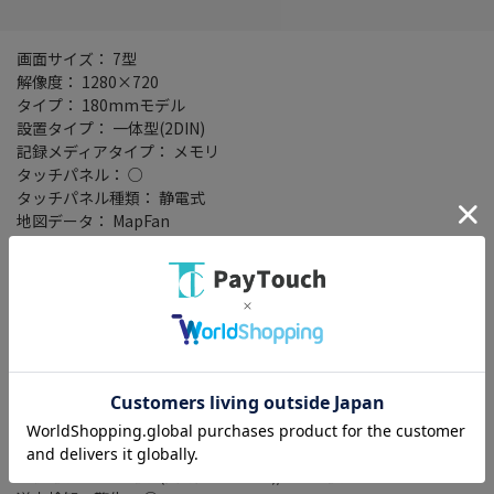
画面サイズ： 7型
解像度： 1280×720
タイプ： 180mmモデル
設置タイプ： 一体型(2DIN)
記録メディアタイプ： メモリ
タッチパネル： ○
タッチパネル種類： 静電式
地図データ： MapFan
TVチューナー： フルセグ(地デジ)
4x4地デジチューナー： ○
バックカメラ： 別売
Bluetooth： Bluetooth 4.2+EDR
ハンズフリー機能： ○
ワイドFM： ○
ETC2.0： ○
VICSWIDE： ○
VICS： ○
スマートIC考慮検索： ○
接続端子： USB端子(要別売ケーブル)/HDMI端子