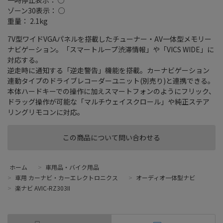
ゾーン30表示： ○
重量： 2.1kg
7V型ワイドVGAパネルを搭載したチューナー・AV一体型メモリー
ナビゲーション。「スマートループ渋滞情報」や「VICS WIDE」に
対応する。
逆走時に通知する「逆走警告」機能を搭載。カーナビゲーション
連動タイプのドライブレコーダーユニット(別売り)と連携できる。
本体ハードキーでの操作に加えスマートフォンのようにフリック、
ドラッグ操作が可能な「マルチウェイスクロール」や純正ステア
リングリモコンに対応。
この商品について問い合わせる
ホーム
>
車用品・バイク用品
>
車用 カーナビ・カーエレクトロニクス
>
オーディオ一体型ナビ
>
楽ナビ AVIC-RZ303II