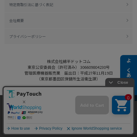
特定商取引法に基づく表記
会社概要
プライバシーポリシー
株式会社綿半ドットコム
よくある質問
東京公安委員会（許可済み） 306609804230号
管理医療機器販売業 届出日：平成27年11月19日
（東京都墨田区保健所生活衛生課）
当ウェブサイトでは、お客様により良いサービス
Copyright 2022
Watahan.com Co., Ltd.
をご提供するため、クッキーを利用しています。
Powered by Watahan Partners Co., Ltd.
サイト利用を継続することにより、クッキーの使
同意する
用に同意するものとします。詳細については「
詳
細はこちら
」をご覧ください。
ホーム
探す
マイページ
お買物かご
カテゴリ