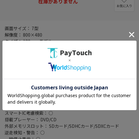
在庫がありません
お気に入り
画面サイズ： 7型
解像度： 800×480
タイプ： 180mmモデル
設置タイプ： 一体型(2DIN)
記録メディアタイプ： メモリ
タッチパネル： ○
地図データ： MapFan
TVチューナー： ワンセグ(地デジ)
バックカメラ： 別売
ワイドFM： ○
ETC2.0： ○
VICSWIDE： ○
VICS： ○
スマートIC考慮検索： ○
搭載プレーヤー： DVD/CD
外部メモリスロット： SDカード/SDHCカード/SDXCカード
逆走検知・警告： ○
一時停止表示： ○