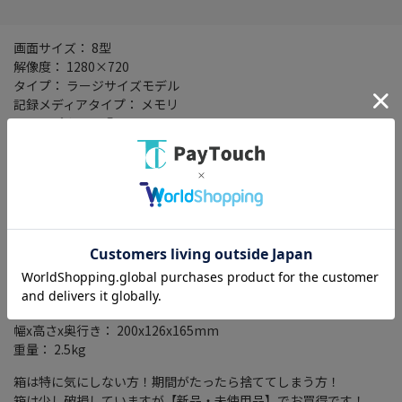
画面サイズ： 8型
解像度： 1280×720
タイプ： ラージサイズモデル
記録メディアタイプ： メモリ
タッチパネル： ○
タッチパネル種類： 静電式
地図データ： MapFan
TVチューナー： フルセグ(地デジ)
4x4地デジチューナー： ○
その他機能： バックカメラ(別売)/Bluetooth(Bluetooth 4.2)/ハイ
レゾ/ハンズフリー機能/ワイドFM/ETC2.0/VICS WIDE/VICS/スマー
トIC考慮検索/搭載プレーヤー(DVD/CD)/外部メモリスロット(SDカ
ード)/接続端子(USB端子)
一時停止表示： ○
ゾーン30表示： ○
幅x高さx奥行き： 200x126x165mm
重量： 2.5kg
箱は特に気にしない方！期間がたったら捨ててしまう方！
箱は少し破損していますが【新品・未使用品】でお買得です！