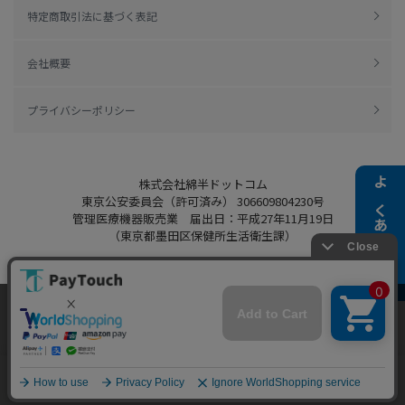
特定商取引法に基づく表記
会社概要
プライバシーポリシー
株式会社綿半ドットコム
よくある質問
東京公安委員会（許可済み） 306609804230号
管理医療機器販売業 届出日：平成27年11月19日
（東京都墨田区保健所生活衛生課）
当ウェブサイトでは、お客様により良いサービス
Copyright 2022
Watahan.com Co., Ltd.
をご提供するため、クッキーを利用しています。
Powered by Watahan Partners Co., Ltd.
サイト利用を継続することにより、クッキーの使
同意する
用に同意するものとします。詳細については「
詳
細はこちら
」をご覧ください。
ホーム
探す
マイページ
お買物かご
カテゴリ