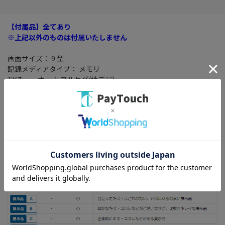
【付属品】全てあり
※上記以外のものは付属いたしません
画面サイズ： 9 型
記録メディアタイプ： メモリ
TVチューナー： フルセグ(地デジ)
搭載プレーヤー： DVD/CD
その他機能： VICS/VICS WIDE/Bluetooth 3.0+EDR/スマートIC考
慮検索/ハンズフリー機能/ETC2.0/ワイドFM
※目立ったキズ・よごれのない、非常に状態の良い展示品です。
【付属品】全てあり