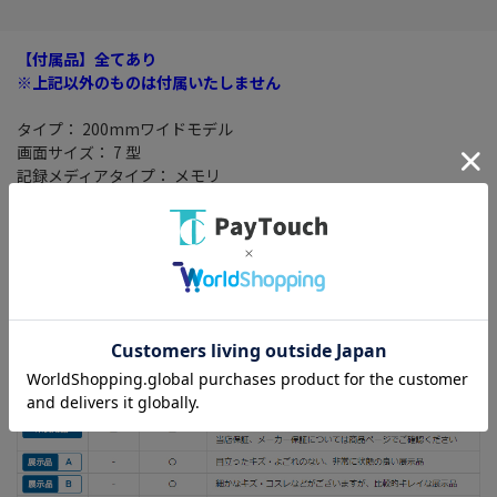
【付属品】全てあり
※上記以外のものは付属いたしません
タイプ： 200mmワイドモデル
画面サイズ： 7 型
記録メディアタイプ： メモリ
TVチューナー： フルセグ(地デジ)
搭載プレーヤー： DVD/CD
その他機能： Bluetooth 4.2/ ハイレゾ/ ハンズフリー機能/ ワイド
FM ETC2.0/ VICS WIDE/ VICS/ スマートIC考慮検索
※目立ったキズ・よごれのない、非常に状態の良い展示品です。
【付属品】全てあり