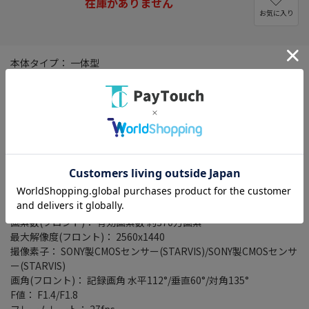
在庫がありません
お気に入り
本体タイプ： 一体型
カメラタイプ： 前後2カメラ(前方・後方撮影)
動作温度範囲： -10℃～+60℃
モニター： あり
液晶サイズ： 3型(インチ)
録画・録音機能： 常時録画/G(加速度)センサー録画/手動録画/音声
録音(ON/OFF切換え可能)
対応メディア： microSDHC/microSDXCカード(16GB～128GB)
録画ファイル構成(常時録画)： 1分/3分
イベント録画時間： 前後20秒
電源電圧： 12・24V
画素数(フロント)： 有効画素数 約370万画素
最大解像度(フロント)： 2560x1440
撮像素子： SONY製CMOSセンサー(STARVIS)/SONY製CMOSセンサ
ー(STARVIS)
画角(フロント)： 記録画角 水平112°/垂直60°/対角135°
F値： F1.4/F1.8
フレームレート： 27fps