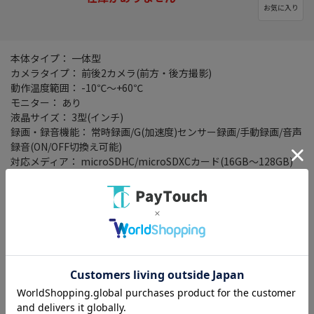
お気に入り
本体タイプ： 一体型
カメラタイプ： 前後2カメラ(前方・後方撮影)
動作温度範囲： -10℃～+60℃
モニター： あり
液晶サイズ： 3型(インチ)
録画・録音機能： 常時録画/G(加速度)センサー録画/手動録画/音声
録音(ON/OFF切換え可能)
対応メディア： microSDHC/microSDXCカード(16GB～128GB)
録画ファイル構成(常時録画)： 1分/3分
イベント録画時間： 前後20秒
電源電圧： 12・24V
画素数(フロント)： 有効画素数 約370万画素
最大解像度(フロント)： 2560x1440
撮像素子： SONY製CMOSセンサー(STARVIS)/SONY製CMOSセンサ
ー(STARVIS)
画角(フロント)： 記録画角 水平112°/垂直60°/対角135°
F値： F1.4/F1.8
フレームレート： 27fps