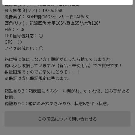
画素数(リア)： 有効画素数 約200万画素
最大解像度(リア)： 1920x1080
撮像素子： SONY製CMOSセンサー(STARVIS)
画角(リア)： 記録画角 水平105°/垂直55°/対角128°
F値： F1.8
LED信号機対応： ○
GPS： ○
ノイズ軽減対応： ○
箱は特に気にしない方！期間がたったら捨ててしまう方！
箱は少し破損していますが【新品・未使用品】でお買得です！
数量限定ですのでお早めにどうぞ！！！
※保証は当店保証規定に準じます。
箱難ありB：箱表面にのみシール剥がれ、かすれ傷、凹み等がある
状態。
箱難ありC：箱にのみ穴あきがあり、状態Bを伴う状態。
この商品について問い合わせる