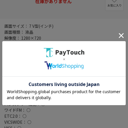
在庫がありません
お気に入り
画面サイズ： 7 V型(インチ)
画面種類： 液晶
解像度： 1280×720
タイプ： 200mmワイドモデル
記録メディアタイプ： メモリ
タッチパネル： ○
タッチパネル種類： 静電式
地図データ： MapFan
TVチューナー： フルセグ(地デジ)
4x4地デジチューナー： ○
バックカメラ： 別売
Bluetooth： Bluetooth 4.2
ハイレゾ： ○
ハンズフリー機能： ○
ワイドFM： ○
ETC2.0： ○
VICSWIDE： ○
VICS： ○