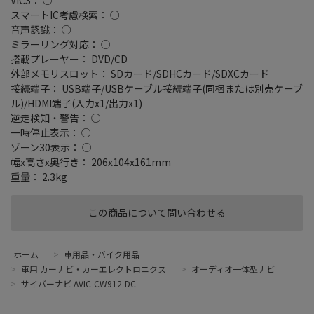
スマートIC考慮検索： ○
音声認識： ○
ミラーリング対応： ○
搭載プレーヤー： DVD/CD
外部メモリスロット： SDカード/SDHCカード/SDXCカード
接続端子： USB端子/USBケーブル接続端子(同梱または別売ケーブ
ル)/HDMI端子(入力x1/出力x1)
逆走検知・警告： ○
一時停止表示： ○
ゾーン30表示： ○
幅x高さx奥行き： 206x104x161mm
重量： 2.3kg
この商品について問い合わせる
ホーム
>
車用品・バイク用品
>
車用 カーナビ・カーエレクトロニクス
>
オーディオ一体型ナビ
>
サイバーナビ AVIC-CW912-DC