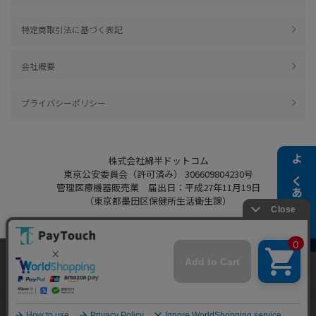
特定商取引法に基づく表記
会社概要
プライバシーポリシー
株式会社綿半ドットコム
よくある質問
東京公安委員会（許可済み） 306609804230号
管理医療機器販売業 届出日：平成27年11月19日
（東京都墨田区保健所生活衛生課）
当ウェブサイトでは、お客様により良いサービス
Copyright 2022
Watahan.com Co., Ltd.
をご提供するため、クッキーを利用しています。
Powered by Watahan Partners Co., Ltd.
サイト利用を継続することにより、クッキーの使
同意する
用に同意するものとします。詳細については「
詳