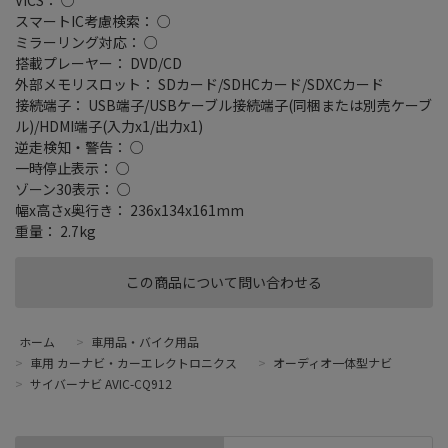
スマートIC考慮検索： ○
ミラーリング対応： ○
搭載プレーヤー： DVD/CD
外部メモリスロット： SDカード/SDHCカード/SDXCカード
接続端子： USB端子/USBケーブル接続端子(同梱または別売ケーブ
ル)/HDMI端子(入力x1/出力x1)
逆走検知・警告： ○
一時停止表示： ○
ゾーン30表示： ○
幅x高さx奥行き： 236x134x161mm
重量： 2.7kg
この商品について問い合わせる
ホーム
>
車用品・バイク用品
>
車用 カーナビ・カーエレクトロニクス
>
オーディオ一体型ナビ
>
サイバーナビ AVIC-CQ912