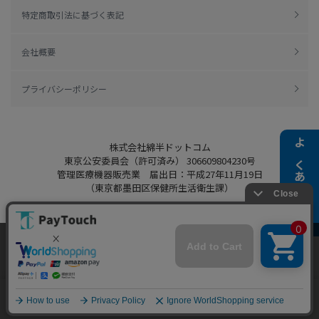
特定商取引法に基づく表記
会社概要
プライバシーポリシー
株式会社綿半ドットコム
よくある質問
東京公安委員会（許可済み） 306609804230号
管理医療機器販売業 届出日：平成27年11月19日
（東京都墨田区保健所生活衛生課）
当ウェブサイトでは、お客様により良いサービス
をご提供するため、クッキーを利用しています。
Copyright 2022
Watahan.com Co., Ltd.
サイト利用を継続することにより、クッキーの使
同意する
Powered by Watahan Partners Co., Ltd.
用に同意するものとします。詳細については「
詳
細はこちら
」をご覧ください。
ホーム
探す
マイページ
お買物かご
カテゴリ