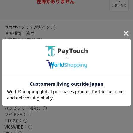
在庫がありません
お気に入り
画面サイズ： 9 V型(インチ)
画面種類： 液晶
解像度： 1280×720
タイプ： ラージサイズモデル
記録メディアタイプ： メモリ
タッチパネル： ○
タッチパネル種類： 静電式
地図データ： MapFan
TVチューナー： フルセグ(地デジ)
4x4地デジチューナー： ○
バックカメラ： 別売
Bluetooth： Bluetooth 4.2
ハイレゾ： ○
ハンズフリー機能： ○
ワイドFM： ○
ETC2.0： ○
VICSWIDE： ○
VICS： ○