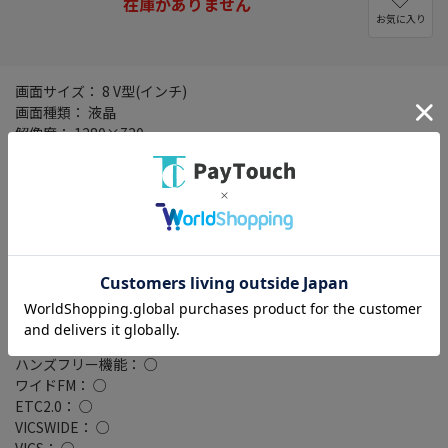
在庫がありません
お気に入り
画面サイズ： 8 V型(インチ)
画面種類： 液晶
解像度： 1280×720
タイプ： ラージサイズモデル
記録メディアタイプ： メモリ
タッチパネル： ○
タッチパネル種類： 静電式
地図データ： MapFan
TVチューナー： フルセグ(地デジ)
4x4地デジチューナー： ○
バックカメラ： 別売
Bluetooth： Bluetooth 4.2
ハイレゾ： ○
ハンズフリー機能： ○
ワイドFM： ○
ETC2.0： ○
VICSWIDE： ○
VICS： ○