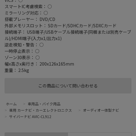
スマートIC考慮検索： ○
ミラーリング対応： ○
搭載プレーヤー： DVD/CD
外部メモリスロット： SDカード/SDHCカード/SDXCカード
接続端子： USB端子/USBケーブル接続端子(同梱または別売ケーブ
ル)/HDMI端子(入力x1/出力x1)
逆走検知・警告： ○
一時停止表示： ○
ゾーン30表示： ○
幅x高さx奥行き： 200x126x165mm
重量： 2.5kg
この商品について問い合わせる
ホーム
>
車用品・バイク用品
>
車用 カーナビ・カーエレクトロニクス
>
オーディオ一体型ナビ
>
サイバーナビ AVIC-CL912