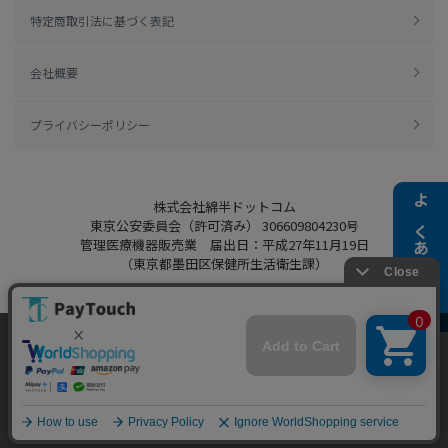
特定商取引法に基づく表記
会社概要
プライバシーポリシー
株式会社綿半ドットコム
よくある質問
東京公安委員会（許可済み） 306609804230号
管理医療機器販売業 届出日：平成27年11月19日
（東京都墨田区保健所生活衛生課）
当ウェブサイトでは、お客様により良いサービス
をご提供するため、クッキーを利用しています。
Copyright 2022
Watahan.com Co., Ltd.
サイト利用を継続することにより、クッキーの使
同意する
Powered by Watahan Partners Co., Ltd.
用に同意するものとします。詳細については「
詳
細はこちら
」をご覧ください。
ホーム
探す
マイページ
お買物かご
カテゴリ