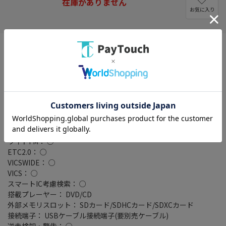
在庫がありません
お気に入り
画面サイズ： 7 V型(インチ)
画面種類： 液晶
解像度： 800×480
タイプ： 200mmワイドモデル
記録メディアタイプ： メモリ
タッチパネル： ○
地図データ： MapFan
TVチューナー： ワンセグ(地デジ)
バックカメラ： 別売
ワイドFM： ○
ETC2.0： ○
VICSWIDE： ○
VICS： ○
スマートIC考慮検索： ○
搭載プレーヤー： DVD/CD
外部メモリスロット： SDカード/SDHCカード/SDXCカード
接続端子： USBケーブル接続端子(要別売ケーブル)
逆走検知・警告： ○