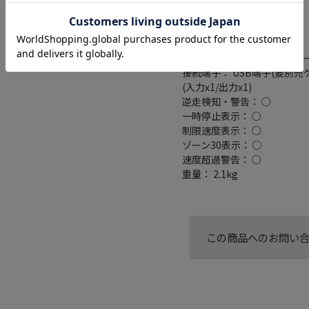
スマートIC考慮検索： ○
ミラーリング対応： ○
搭載プレーヤー： DVD/CD
外部メモリスロット： SDカー
接続端子： USB端子(要別売
(入力x1/出力x1)
逆走検知・警告： ○
一時停止表示： ○
制限速度表示： ○
ゾーン30表示： ○
速度超過警告： ○
重量： 2.1kg
この商品へのお問い