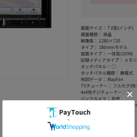
画面サイズ： 7 V型(インチ)
画面種類： 液晶
解像度： 1280×720
タイプ： 180mmモデル
設置タイプ： 一体型(2DIN)
記録メディアタイプ： メモリ
タッチパネル： ○
タッチパネル種類： 静電式
地図データ： MapFan
TVチューナー： フルセグ(地
4x4地デジチューナー： ○
バックカメラ： 別売
Bluetooth： Bluetooth 4.2
ハンズフリー機能： ○
ワイドFM： ○
ETC2.0： ○
VICSWIDE： ○
VICS： ○