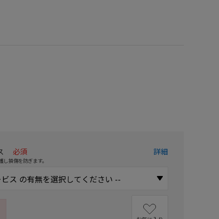
）
ス
必須
詳細
護し損傷を防ぎます。
お気に入り