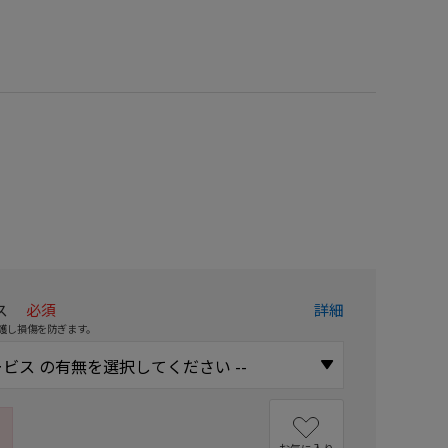
）
ス
必須
詳細
護し損傷を防ぎます。
お気に入り