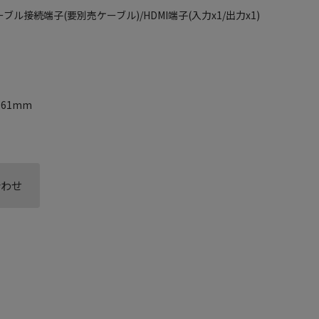
ーブル接続端子(要別売ケーブル)/HDMI端子(入力x1/出力x1)
161mm
合わせ