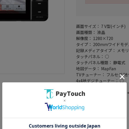
画面サイズ： 7 V型(インチ)
画面種類： 液晶
解像度： 1280×720
タイプ： 200mmワイドモデ
記録メディアタイプ： メモリ
タッチパネル： ○
タッチパネル種類： 静電式
地図データ： MapFan
TVチューナー： フルセグ(地
4x4地デジチューナー： ○
バックカメラ： 別売
Bluetooth： Bluetooth 4.2
ハンズフリー機能： ○
ワイドFM： ○
VICSWIDE： ○
VICS： ○
スマートIC考慮検索： ○
ミラーリング対応： ○