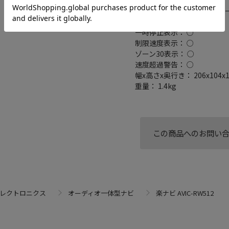
接続端子： USB端子/USBケ
逆走検知・警告： ○
一時停止表示： ○
制限速度表示： ○
ゾーン30表示： ○
速度超過警告： ○
幅x高さx奥行き： 206x104x
重量： 1.4kg
この商品へのお問い
エレクトロニクス
オーディオ一体型ナビ
楽ナビ AVIC-RW512