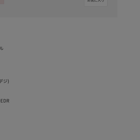
ル
デジ)
+EDR