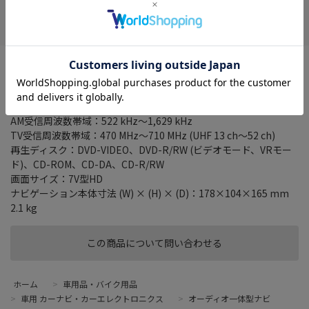
在庫がありません
お気に入り
最大消費電流：10 A
使用電源：DC 14.4 V ( 10.8 V～15.1 V使用可能)
最大出力：50 W×4 ch
FM受信周波数帯域：76.0 MHz～99.0 MHz
AM受信周波数帯域：522 kHz～1,629 kHz
TV受信周波数帯域：470 MHz～710 MHz (UHF 13 ch～52 ch)
再生ディスク：DVD-VIDEO、DVD-R/RW (ビデオモード、VRモー
ド)、CD-ROM、CD-DA、CD-R/RW
画面サイズ：7V型HD
ナビゲーション本体寸法 (W) × (H) × (D)：178×104×165 mm
2.1 kg
この商品について問い合わせる
ホーム
>
車用品・バイク用品
>
車用 カーナビ・カーエレクトロニクス
>
オーディオ一体型ナビ