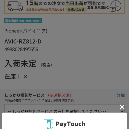
Pioneer(パイオニア)
AVIC-RZ812-D
4988028495656
入荷未定
（税込）
在庫：
×
しっかり梱包サービス
（※選択必須）
詳細
※商品の箱をエアクッションで保護し損傷を防ぎます。