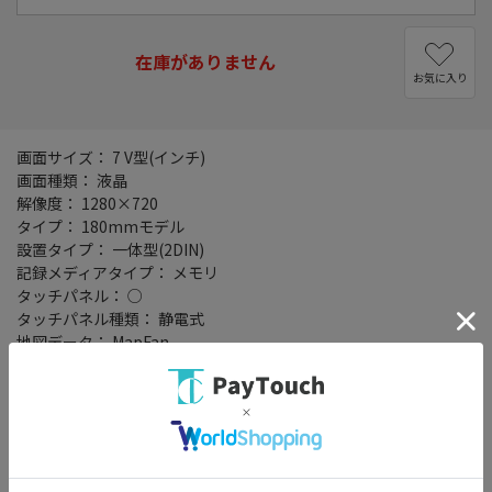
在庫がありません
お気に入り
画面サイズ： 7 V型(インチ)
画面種類： 液晶
解像度： 1280×720
タイプ： 180mmモデル
設置タイプ： 一体型(2DIN)
記録メディアタイプ： メモリ
タッチパネル： ○
タッチパネル種類： 静電式
地図データ： MapFan
TVチューナー： フルセグ(地デジ)
4x4地デジチューナー： ○
バックカメラ： 別売
Bluetooth： Bluetooth 4.2+EDR
ハンズフリー機能： ○
ワイドFM： ○