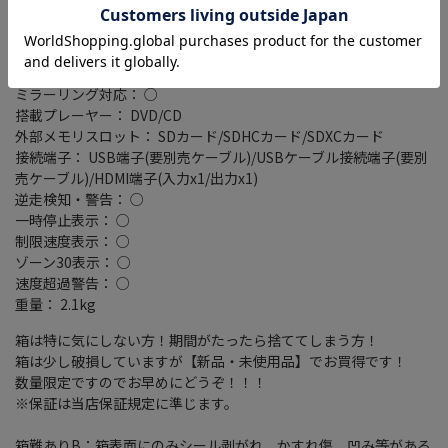
ETC2.0： ○
VICSWIDE： ○
VICS： ○
スマートIC考慮検索： ○
ミラーリング対応： ○
搭載プレーヤー： DVD/CD
外部メモリスロット： SDカード/SDHCカード/SDXCカード
接続端子： USB端子(要別売ケーブル)/USBケーブル接続端子(要別
売ケーブル)/HDMI端子(入力x1/出力x1)
逆走検知・警告： ○
一時停止表示： ○
制限速度表示： ○
ゾーン30表示： ○
速度超過警告： ○
重量： 2.1kg
箱は特に気にしない方！期間がたったら捨ててしまう方！
箱は少し破損していますが【新品・未使用品】でお買得です！
数量限定ですのでお早めにどうぞ！！！
※保証は当店保証規定に準じます。
箱難ありB：箱表面にのみシール剥がれ、かすれ傷、凹み等がある