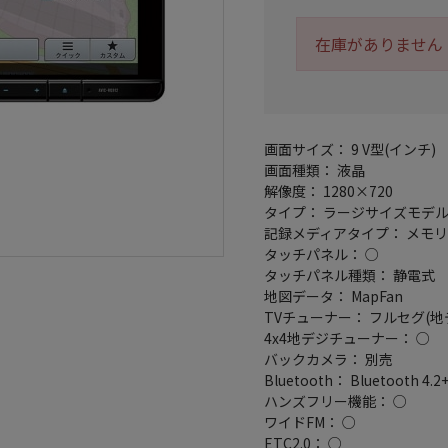
在庫がありません
画面サイズ： 9 V型(インチ)
画面種類： 液晶
解像度： 1280×720
タイプ： ラージサイズモデ
記録メディアタイプ： メモリ
タッチパネル： ○
タッチパネル種類： 静電式
地図データ： MapFan
TVチューナー： フルセグ(地
4x4地デジチューナー： ○
バックカメラ： 別売
Bluetooth： Bluetooth 4.2
ハンズフリー機能： ○
ワイドFM： ○
ETC2.0： ○