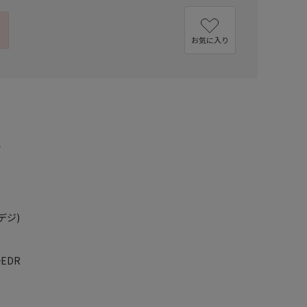
お気に入り
ル
デジ)
+EDR