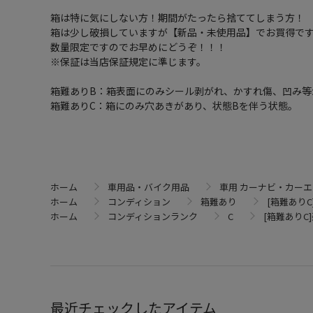
箱は特に気にしない方！期間がたったら捨ててしまう方！
箱は少し破損していますが【新品・未使用品】でお買得で
数量限定ですのでお早めにどうぞ！！！
※保証は当店保証規定に準じます。
箱難ありB：箱表面にのみシール剥がれ、かすれ傷、凹み等
箱難ありC：箱にのみ穴あきがあり、状態Bを伴う状態。
ホーム
車用品・バイク用品
車用 カーナビ・カー
ホーム
コンディション
箱難あり
[箱難ありC]
ホーム
コンディションランク
C
[箱難ありC]楽
最近チェックしたアイテム