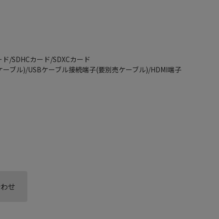
ド/SDHCカード/SDXCカード
ケーブル)/USBケーブル接続端子(要別売ケーブル)/HDMI端子
合わせ