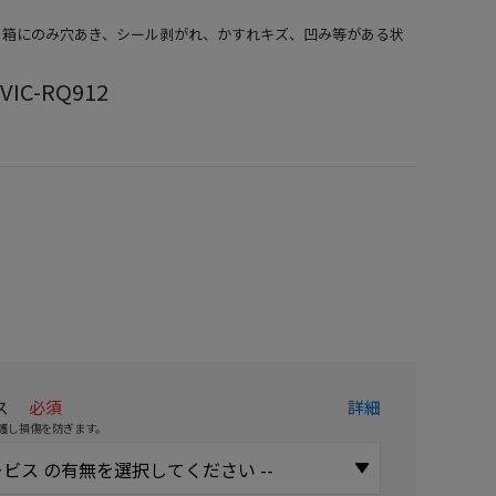
品）箱にのみ穴あき、シール剥がれ、かすれキズ、凹み等がある状
IC-RQ912
）
ス
必須
詳細
護し損傷を防ぎます。