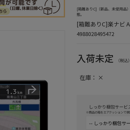
[箱難ありC]（新品、未使用
態。
[箱難ありC]楽ナビ AV
4988028495472
入荷未定
（税込
在庫：
×
しっかり梱包サービ
※商品の箱をエアクッションで保