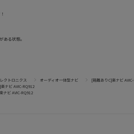
す！
がある状態。
エレクトロニクス
オーディオ一体型ナビ
[箱難ありC]楽ナビ AVIC-
楽ナビ AVIC-RQ912
ナビ AVIC-RQ912