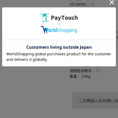
VICSWIDE： ○
VICS： ○
スマートIC考慮検索： ○
ミラーリング対応： ○
搭載プレーヤー： DVD/CD
外部メモリスロット： SDカー
接続端子： USB端子(要別売
(入力x1/出力x1)
逆走検知・警告： ○
一時停止表示： ○
制限速度表示： ○
ゾーン30表示： ○
速度超過警告： ○
重量： 2.6kg
この商品へのお問い