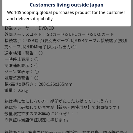
VICSWIDE： ○
VICS： ○
スマートIC考慮検索： ○
ミラーリング対応： ○
搭載プレーヤー： DVD/CD
外部メモリスロット： SDカード/SDHCカード/SDXCカード
接続端子： USB端子(要別売ケーブル)/USBケーブル接続端子(要別
売ケーブル)/HDMI端子(入力x1/出力x1)
逆走検知・警告： ○
一時停止表示： ○
制限速度表示： ○
ゾーン30表示： ○
速度超過警告： ○
幅x高さx奥行き： 200x126x165mm
重量： 2.3kg
箱は特に気にしない方！期間がたったら捨ててしまう方！
箱は少し破損していますが【新品・未使用品】でお買得です！
数量限定ですのでお早めにどうぞ！！！
※保証は当店保証規定に準じます。
箱難ありB：箱表面にのみシール剥がれ、かすれ傷、凹み等がある