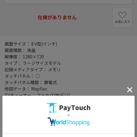
在庫がありません
お気に入り
画面サイズ： 8 V型(インチ)
画面種類： 液晶
解像度： 1280×720
タイプ： ラージサイズモデル
記録メディアタイプ： メモリ
タッチパネル： ○
タッチパネル種類： 静電式
地図データ： MapFan
TVチューナー： フルセグ(地デジ)
4x4地デジチューナー： ○
バックカメラ： 別売
Bluetooth： Bluetooth 4.2+EDR
ハンズフリー機能： ○
ワイドFM： ○
ETC2.0： ○