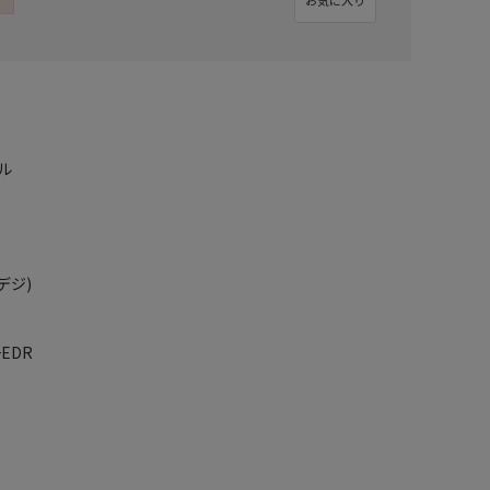
ル
デジ)
+EDR