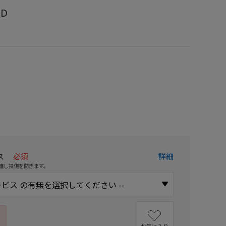
-D
）
ス
必須
詳細
護し損傷を防ぎます。
お気に入り