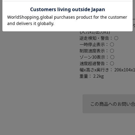
ミラーリング対応： ○
搭載プレーヤー： DVD/CD
外部メモリスロット： SDカー
接続端子： USB端子(要別売
(入力x1/出力x1)
逆走検知・警告： ○
一時停止表示： ○
制限速度表示： ○
ゾーン30表示： ○
速度超過警告： ○
幅x高さx奥行き： 206x104x
重量： 2.2kg
この商品へのお問い