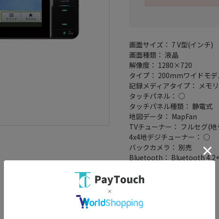
画面サイズ： 7 V型(インチ)
画面種類： 液晶
解像度： 1280×720
タイプ： 200mmワイドモデ
記録メディアタイプ： メモリ
タッチパネル： ○
タッチパネル種類： 静電式
地図データ： MapFan
TVチューナー： フルセグ(地
4x4地デジチューナー： ○
バックカメラ： 別売
Bluetooth： Bluetooth 4.2
ハンズフリー機能： ○
ワイドFM： ○
ETC2.0： ○
VICSWIDE： ○
VICS： ○
スマートIC考慮検索： ○