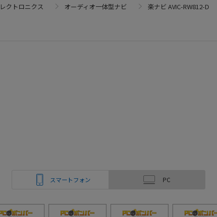
エレクトロニクス
オーディオ一体型ナビ
楽ナビ AVIC-RW812-D
スマートフォン
PC