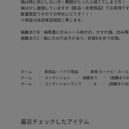
箱は特に気にしない方！期間がたったら捨ててしまう方！
箱は少し破損していますが【新品・未使用品】でお買得で
数量限定ですのでお早めにどうぞ！！！
※保証は当店保証規定に準じます。
箱難ありB：箱表面にのみシール剥がれ、かすれ傷、凹み等
箱難ありC：箱にのみ穴あきがあり、状態Bを伴う状態。
ホーム
車用品・バイク用品
車用 カーナビ・カー
ホーム
コンディション
箱難あり
[箱難ありB]
ホーム
コンディションランク
B
[箱難ありB]
最近チェックしたアイテム