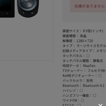
在庫がありません
画面サイズ： 8 V型(インチ)
画面種類： 液晶
解像度： 1280×720
タイプ： ラージサイズモデ
記録メディアタイプ： メモリ
タッチパネル： ○
タッチパネル種類： 静電式
地図データ： MapFan
TVチューナー： フルセグ(地
4x4地デジチューナー： ○
バックカメラ： 別売
Bluetooth： Bluetooth 4.2
ハイレゾ： ○
ハンズフリー機能： ○
ワイドFM： ○
ETC2.0： ○