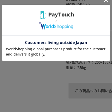
VICSWIDE： ○
VICS： ○
スマートIC考慮検索： ○
ミラーリング対応： ○
搭載プレーヤー： DVD/CD
外部メモリスロット： SDカー
接続端子： USB端子/USBケ
出力x1)
逆走検知・警告： ○
一時停止表示： ○
ゾーン30表示： ○
幅x高さx奥行き： 200x126x
重量： 2.5kg
この商品へのお問い