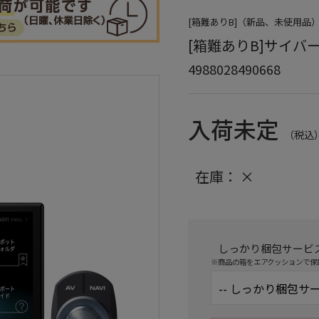
[箱難ありB]（新品、未使用
[箱難ありB]サイバーナビ
4988028490668
入荷未定
（税込
在庫：
×
しっかり梱包サービ
※商品の箱をエアクッションで保