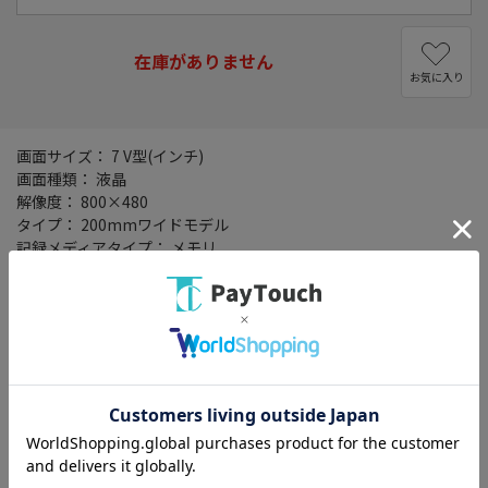
在庫がありません
お気に入り
画面サイズ： 7 V型(インチ)
画面種類： 液晶
解像度： 800×480
タイプ： 200mmワイドモデル
記録メディアタイプ： メモリ
タッチパネル： ○
地図データ： MapFan
TVチューナー： ワンセグ(地デジ)
バックカメラ： 別売
ワイドFM： ○
ETC2.0： ○
VICSWIDE： ○
VICS： ○
スマートIC考慮検索： ○
搭載プレーヤー： DVD/CD