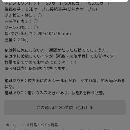
外部メモリスロット： SDカード/SDHCカード/SDXCカード
接続端子： USBケーブル接続端子(要別売ケーブル)
逆走検知・警告： ○
一時停止表示： ○
ゾーン30表示： ○
幅x高さx奥行き： 206x104x160mm
重量： 2.1kg
箱は特に気にしない方！期間がたったら捨ててしまう方！
箱は少し破損していますが【新品・未使用品】でお買得です！
数量限定ですのでお早めにどうぞ！！！
※保証は当店保証規定に準じます。
箱難ありB：箱表面にのみシール剥がれ、かすれ傷、凹み等がある
状態。
箱難ありC：箱にのみ穴あきがあり、状態Bを伴う状態。
この商品について問い合わせる
ホーム
>
車用品・バイク用品