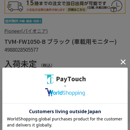
Pioneer(パイオニア)
TVM-FW1050-B ブラック (車載用モニター)
4988028505577
入荷未定
（税込）
在庫：
×
在庫がありません
お気に入り