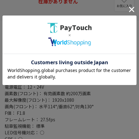
在庫がありません
お気に入り
本体タイプ： 一体型
カメラタイプ： 前1カメラ(前方撮影)
動作温度範囲： -10℃～+60℃
モニター： なし
Wi-Fi： ○
録画・録音機能： 常時録画/G(加速度)センサー録画/音声録音
(ON/OFF切換え可能)
対応メディア： microSDXCカード(8GB～128GB)
イベント録画時間： 前2秒・後10秒
電源電圧： 12・24V
画素数(フロント)： 有効画素数 約200万画素
最大解像度(フロント)： 1920x1080
画角(フロント)： 水平114°/垂直62°/対角130°
F値： F1.8
フレームレート： 27.5fps
駐車監視機能： 標準
LED信号機対応： ○
GPS： ○