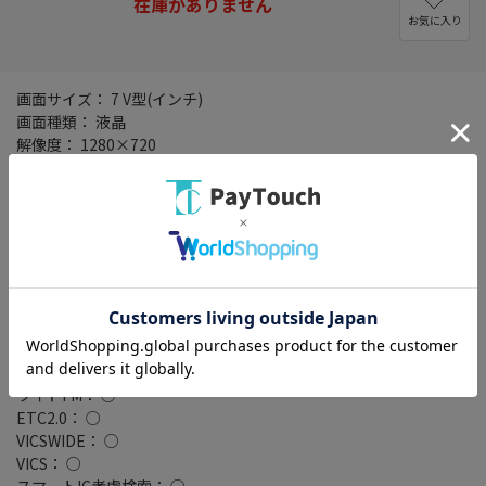
在庫がありません
お気に入り
画面サイズ： 7 V型(インチ)
画面種類： 液晶
解像度： 1280×720
タイプ： 200mmワイドモデル
記録メディアタイプ： メモリ
タッチパネル： ○
タッチパネル種類： 静電式
地図データ： MapFan
TVチューナー： フルセグ(地デジ)
4x4地デジチューナー： ○
バックカメラ： 別売
Bluetooth： Bluetooth 5.2+EDR
ハンズフリー機能： ○
ワイドFM： ○
ETC2.0： ○
VICSWIDE： ○
VICS： ○
スマートIC考慮検索： ○