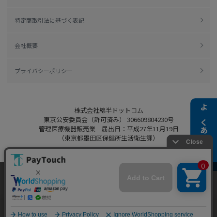
特定商取引法に基づく表記
会社概要
プライバシーポリシー
株式会社綿半ドットコム
よくある質問
東京公安委員会（許可済み） 306609804230号
管理医療機器販売業 届出日：平成27年11月19日
（東京都墨田区保健所生活衛生課）
当ウェブサイトでは、お客様により良いサービス
をご提供するため、クッキーを利用しています。
Copyright 2022
Watahan.com Co., Ltd.
サイト利用を継続することにより、クッキーの使
同意する
Powered by Watahan Partners Co., Ltd.
用に同意するものとします。詳細については「
詳
細はこちら
」をご覧ください。