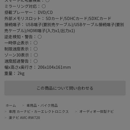
ミラーリング対応： ○
搭載プレーヤー： DVD/CD
外部メモリスロット： SDカード/SDHCカード/SDXCカード
接続端子： USB端子(要別売ケーブル)/USBケーブル接続端子(要別
売ケーブル)/HDMI端子(入力x1/出力x1)
逆走検知・警告： ○
一時停止表示： ○
制限速度表示： ○
ゾーン30表示： ○
速度超過警告： ○
幅x高さx奥行き： 206x104x161mm
重量： 2kg
この商品について問い合わせる
ホーム
>
車用品・バイク用品
>
車用 カーナビ・カーエレクトロニクス
>
オーディオ一体型ナビ
>
楽ナビ AVIC-RW720