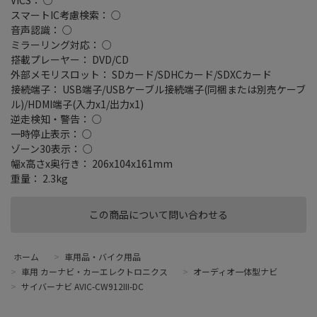
スマートIC考慮検索： ○
音声認識： ○
ミラーリング対応： ○
搭載プレーヤー： DVD/CD
外部メモリスロット： SDカード/SDHCカード/SDXCカード
接続端子： USB端子/USBケーブル接続端子(同梱または別売ケーブ
ル)/HDMI端子(入力x1/出力x1)
逆走検知・警告： ○
一時停止表示： ○
ゾーン30表示： ○
幅x高さx奥行き： 206x104x161mm
重量： 2.3kg
この商品について問い合わせる
ホーム
>
車用品・バイク用品
>
車用 カーナビ・カーエレクトロニクス
>
オーディオ一体型ナビ
>
サイバーナビ AVIC-CW912III-DC