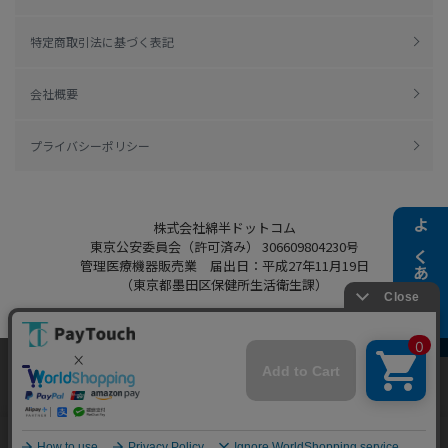
特定商取引法に基づく表記
会社概要
プライバシーポリシー
株式会社綿半ドットコム
よくある質問
東京公安委員会（許可済み） 306609804230号
管理医療機器販売業 届出日：平成27年11月19日
（東京都墨田区保健所生活衛生課）
当ウェブサイトでは、お客様により良いサービス
Copyright 2022
Watahan.com Co., Ltd.
をご提供するため、クッキーを利用しています。
Powered by Watahan Partners Co., Ltd.
サイト利用を継続することにより、クッキーの使
同意する
用に同意するものとします。詳細については「
詳