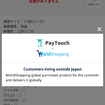
在庫がありません
お気に入り
画面サイズ： 7 V型(インチ)
画面種類： 液晶
解像度： 1280×720
タイプ： 200mmワイドモデル
記録メディアタイプ： メモリ
タッチパネル： ○
タッチパネル種類： 静電式
地図データ： MapFan
TVチューナー： フルセグ(地デジ)
4x4地デジチューナー： ○
バックカメラ： 別売
Bluetooth： Bluetooth 4.2
ハイレゾ： ○
ハンズフリー機能： ○
ワイドFM： ○
ETC2.0： ○
VICSWIDE： ○
VICS： ○