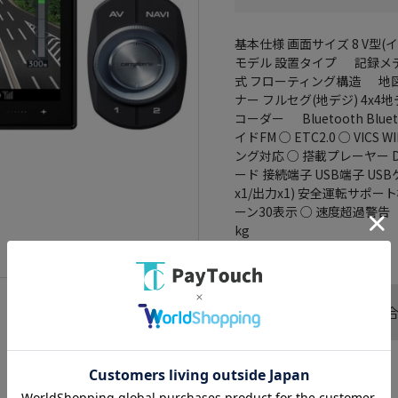
基本仕様 画面サイズ 8 V型(イ
モデル 設置タイプ 記録メデ
式 フローティング構造 地図
ナー フルセグ(地デジ) 4x
コーダー Bluetooth Bl
イドFM ○ ETC2.0 ○ VIC
ング対応 ○ 搭載プレーヤー D
ード 接続端子 USB端子 US
x1/出力x1) 安全運転サポ
ーン30表示 ○ 速度超過警告 サ
kg
この商品へのお問い