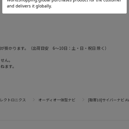
が掛かります。（出荷目安 6～10日：土・日・祝日 除く）
ません。
かねます。
エレクトロニクス
オーディオ一体型ナビ
[取寄10]サイバーナビ AVIC-