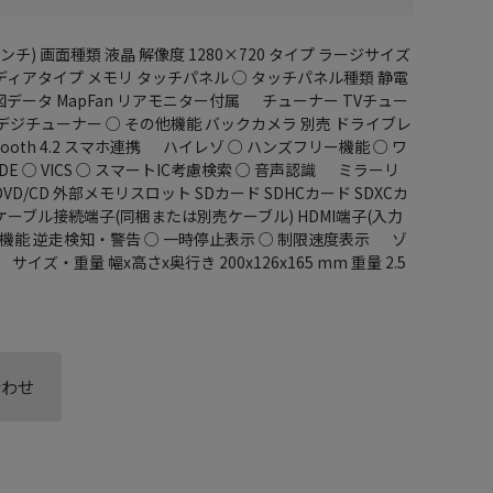
ンチ) 画面種類 液晶 解像度 1280×720 タイプ ラージサイズ
ィアタイプ メモリ タッチパネル ○ タッチパネル種類 静電
データ MapFan リアモニター付属 チューナー TVチュー
4地デジチューナー ○ その他機能 バックカメラ 別売 ドライブレ
uetooth 4.2 スマホ連携 ハイレゾ ○ ハンズフリー機能 ○ ワ
S WIDE ○ VICS ○ スマートIC考慮検索 ○ 音声認識 ミラーリ
VD/CD 外部メモリスロット SDカード SDHCカード SDXCカ
Bケーブル接続端子(同梱または別売ケーブル) HDMI端子(入力
ート機能 逆走検知・警告 ○ 一時停止表示 ○ 制限速度表示 ゾ
イズ・重量 幅x高さx奥行き 200x126x165 mm 重量 2.5
合わせ