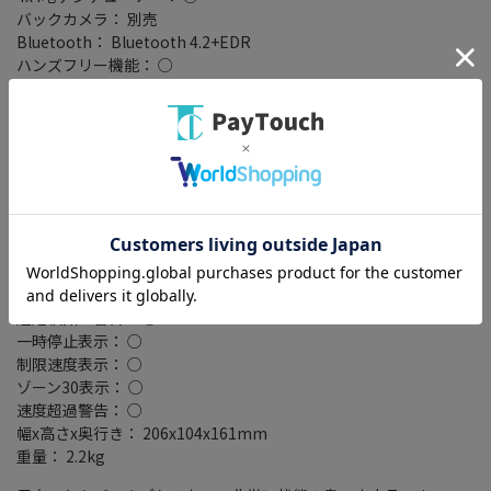
バックカメラ： 別売
Bluetooth： Bluetooth 4.2+EDR
ハンズフリー機能： ○
ワイドFM： ○
ETC2.0： ○
VICSWIDE： ○
VICS： ○
スマートIC考慮検索： ○
ミラーリング対応： ○
搭載プレーヤー： DVD/CD
外部メモリスロット： SDカード/SDHCカード/SDXCカード
接続端子： USB端子(要別売ケーブル)/USBケーブル接続端子(要別
売ケーブル)/HDMI端子(入力x1/出力x1)
逆走検知・警告： ○
一時停止表示： ○
制限速度表示： ○
ゾーン30表示： ○
速度超過警告： ○
幅x高さx奥行き： 206x104x161mm
重量： 2.2kg